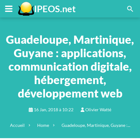
FR
Menu principal
Contenu principal
Pied de page
IPEOS.net
Guadeloupe, Martinique,
Guyane : applications,
communication digitale,
hébergement,
développement web
16 Jan, 2018 à 10:22
Olivier Watté
Accueil
Home
Guadeloupe, Martinique, Guyane :...