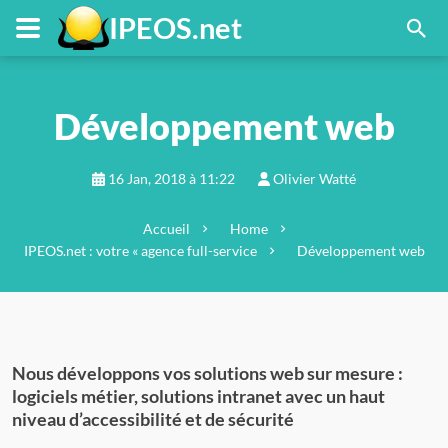
FR
Menu principal
Contenu principal
Pied de page
IPEOS.net
Développement web
16 Jan, 2018 à 11:22
Olivier Watté
Accueil
Home
IPEOS.net : votre « agence full-service
Développement web
Nous développons vos solutions web sur mesure :
logiciels métier, solutions intranet avec un haut
niveau d’accessibilité et de sécurité