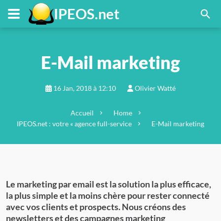
FR
Menu principal
Contenu principal
Pied de page
IPEOS.net
E-Mail marketing
16 Jan, 2018 à 12:10
Olivier Watté
Accueil
Home
IPEOS.net : votre « agence full-service
E-Mail marketing
Le marketing par email est la solution la plus efficace,
la plus simple et la moins chère pour rester connecté
avec vos clients et prospects. Nous créons des
newsletters et des campagnes marketing