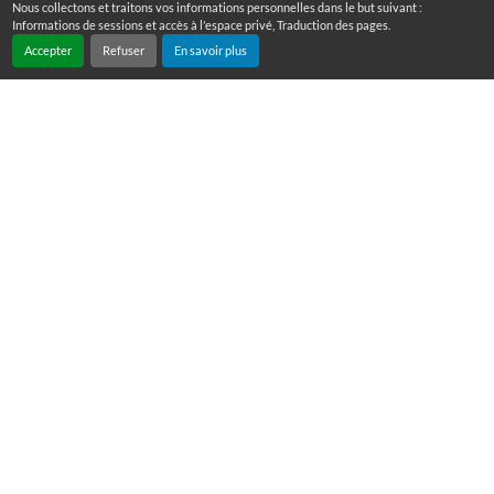
Nous collectons et traitons vos informations personnelles dans le but suivant :
Informations de sessions et accès à l'espace privé, Traduction des pages
.
Accepter
Refuser
En savoir plus
Nous contacter
Immeuble Amiral 1er étage
Rond point de Moudong
97122 BAIE MAHAULT
+590 590 22 80 20
Envoyer un message