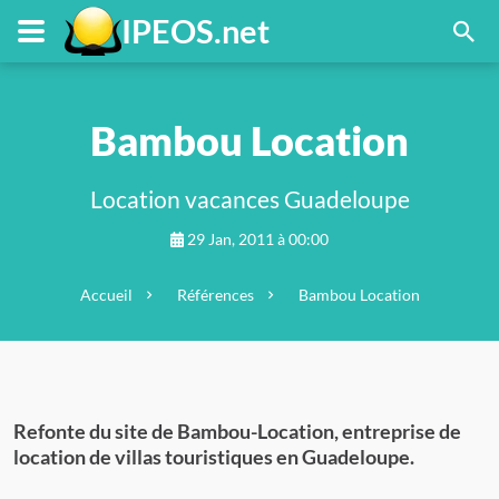
FR
Menu principal
Contenu principal
Pied de page
IPEOS.net
Bambou Location
Location vacances Guadeloupe
29 Jan, 2011 à 00:00
Accueil
Références
Bambou Location
Refonte du site de Bambou-Location, entreprise de
location de villas touristiques en Guadeloupe.