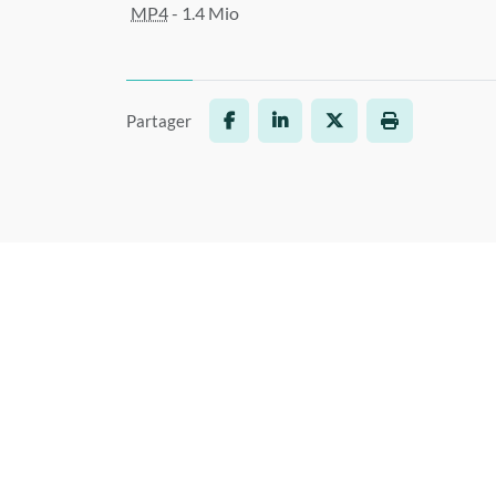
MP4
-
1.4 Mio
Partager
Facebook
LinkedIn
X
Imprimer la p