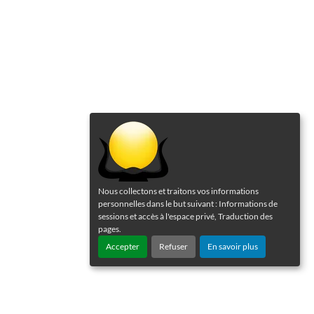
Nous collectons et traitons vos informations
personnelles dans le but suivant :
Informations de
sessions et accès à l'espace privé, Traduction des
pages
.
Accepter
Refuser
En savoir plus