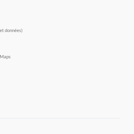
 et données)
e Maps
x
lle fenêtre