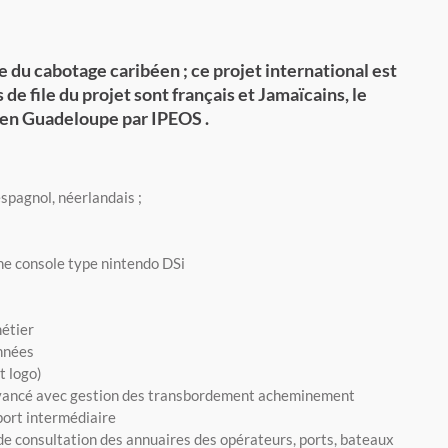
du cabotage caribéen ; ce projet international est
e file du projet sont français et Jamaïcains, le
 en Guadeloupe par IPEOS .
espagnol, néerlandais ;
ne console type nintendo DSi
métier
nnées
t logo)
vancé avec gestion des transbordement acheminement
port intermédiaire
e consultation des annuaires des opérateurs, ports, bateaux