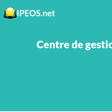
Menu principal
Contenu principal
Pied de page
IPEOS.net
Centre de gestio